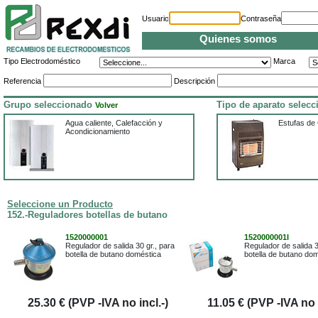
Usuario
Contraseña
Quienes somos
Tipo Electrodoméstico
Marca
Referencia
Descripción
Grupo seleccionado
Tipo de aparato selec
Volver
Agua caliente, Calefacción y
Estufas de
Acondicionamiento
Seleccione un Producto
152.-Reguladores botellas de butano
1520000001
1520000001I
Regulador de salida 30 gr., para
Regulador de salida 3
botella de butano doméstica
botella de butano do
25.30 € (PVP -IVA no incl.-)
11.05 € (PVP -IVA no i