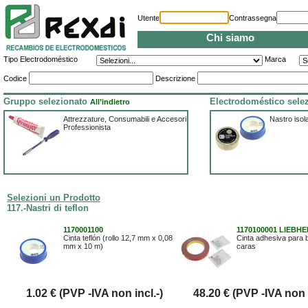
Utente
Contrassegna
Chi siamo
Tipo Electrodoméstico
Marca
Codice
Descrizione
Gruppo selezionato
Electrodoméstico sele
All’indietro
Attrezzature, Consumabili e Accesori
Nastro isola
Professionista
Selezioni un Prodotto
117.-Nastri di teflon
1170001100
1170100001 LIEBH
Cinta teflón (rollo 12,7 mm x 0,08
Cinta adhesiva para 
mm x 10 m)
caras
1.02 € (PVP -IVA non incl.-)
48.20 € (PVP -IVA non i