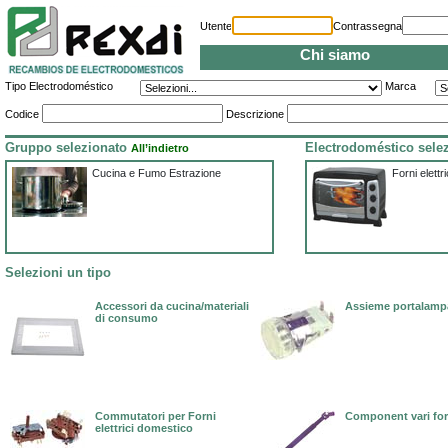
Utente
Contrassegna
Chi siamo
Tipo Electrodoméstico
Marca
Codice
Descrizione
Gruppo selezionato
Electrodoméstico sele
All’indietro
Cucina e Fumo Estrazione
Forni elettri
Selezioni un tipo
Accessori da cucina/materiali
Assieme portalamp
di consumo
Commutatori per Forni
Component vari fo
elettrici domestico